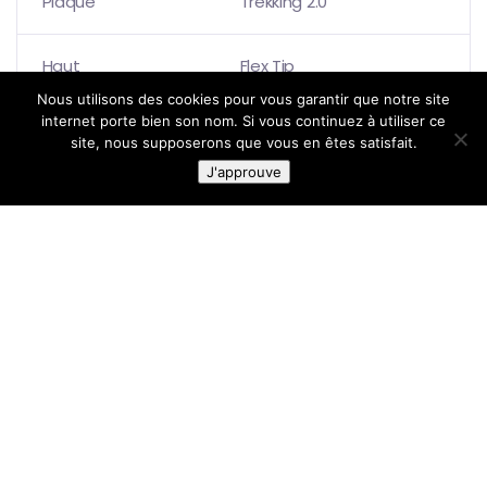
Plaque
Trekking 2.0
Haut
Flex Tip
Nous utilisons des cookies pour vous garantir que notre site
internet porte bien son nom. Si vous continuez à utiliser ce
100 – 135 cm
Réglable en
Longueur/Pointure
site, nous supposerons que vous en êtes satisfait.
continu
J'approuve
Plage de réglage
100 – 135 cm
Poids
255 g / Pièce
Encombrement
67 cm