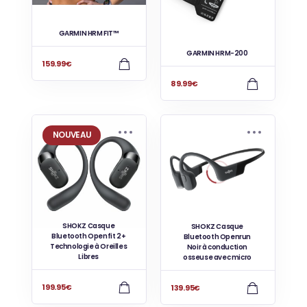
GARMIN HRM FIT™
GARMIN HRM-200
159.99
€
89.99
€
NOUVEAU
SHOKZ Casque
SHOKZ Casque
Bluetooth Openfit 2+
Bluetooth Openrun
Technologie à Oreilles
Noir à conduction
Libres
osseuse avec micro
199.95
€
139.95
€