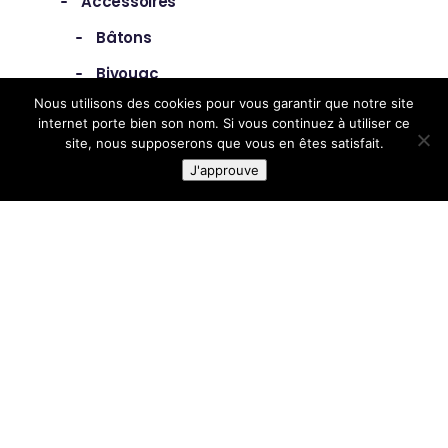
Accessoires
Bâtons
Bivouac
Nous utilisons des cookies pour vous garantir que notre site
Casquettes
internet porte bien son nom. Si vous continuez à utiliser ce
site, nous supposerons que vous en êtes satisfait.
Ceintures
J'approuve
Eclairage
Hydratation
Lunettes
Musique
Sac à dos / Gilets
Sacs
Santé
Orthèses