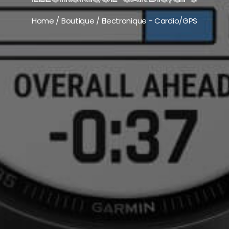
Home
/
Boutique
/
Electronique - Cardio/GPS