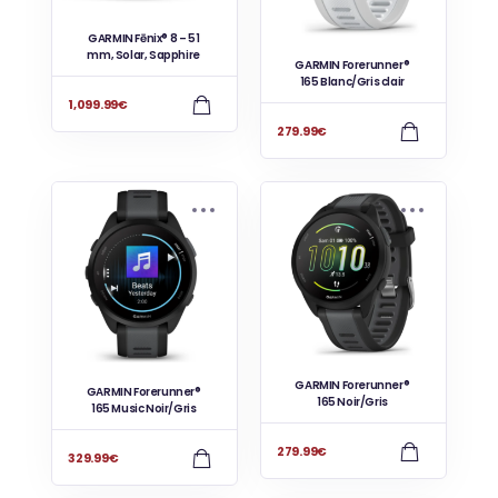
GARMIN Fēnix® 8 – 51
mm, Solar, Sapphire
GARMIN Forerunner®
165 Blanc/Gris clair
1,099.99
€
279.99
€
GARMIN Forerunner®
GARMIN Forerunner®
165 Noir/Gris
165 Music Noir/Gris
279.99
€
329.99
€