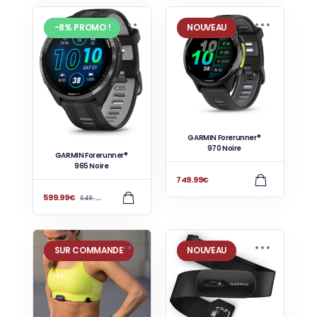
-8% PROMO !
NOUVEAU
GARMIN Forerunner®
970 Noire
GARMIN Forerunner®
965 Noire
749.99
€
599.99
€
649.99
€
SUR COMMANDE
NOUVEAU