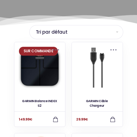
SUR COMMANDE
GARMIN Balance INDEX
GARMIN Câble
S2
Chargeur
149.99
€
29.99
€