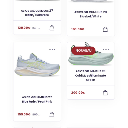
ASICS GEL CUMULUS 27
ASICS GEL CUMULUS 28
Black / Concrete
Bluebell/White
129.00
€
160.00
€
160.00
€
NOUVEAU
ASICS GEL NIMBUS 28
Cold Moss/Illuminate
Green
200.00
€
ASICS GEL NIMBUS 27
Blue Fade / Pearl Pink
159.00
€
200.00
€