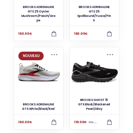
BROOKS ADRENALINE
BROOKS ADRENALINE
GTS 25 Oyster
GTS 25
Mushroom/Peach/Gra
Spellbound/Yucca/Pin
pe
k
160.00
€
160.00
€
NOUVEAU
BROOKS GHOST 15
BROOKS ADRENALINE
GTX Black/Blackened
GTS White/Black/Red
Pearl/Alloy
160.00
€
119.00
€
170.00
€