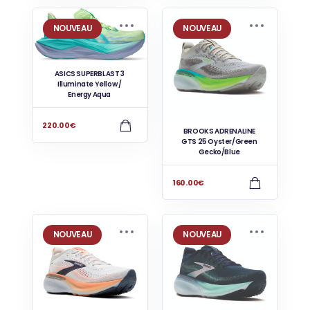
NOUVEAU
NOUVEAU
ASICS SUPERBLAST 3
Illuminate Yellow /
Energy Aqua
220.00
€
BROOKS ADRENALINE
GTS 25 Oyster/Green
Gecko/Blue
160.00
€
NOUVEAU
NOUVEAU