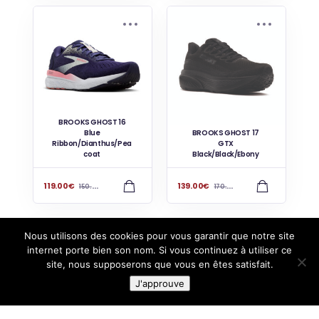
BROOKS GHOST 16
Blue
BROOKS GHOST 17
Ribbon/Dianthus/Pea
GTX
coat
Black/Black/Ebony
119.00
€
139.00
€
150.00
€
170.00
€
Nous utilisons des cookies pour vous garantir que notre site
internet porte bien son nom. Si vous continuez à utiliser ce
site, nous supposerons que vous en êtes satisfait.
J'approuve