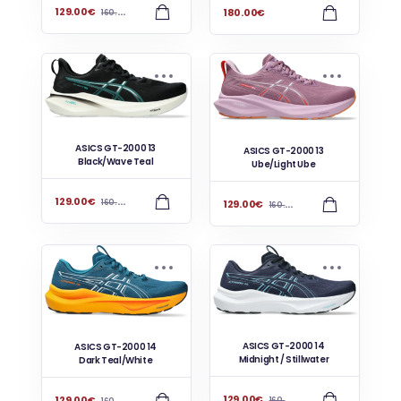
129.00
€
180.00
€
160.00
€
ASICS GT-2000 13
ASICS GT-2000 13
Black/Wave Teal
Ube/Light Ube
129.00
€
160.00
€
129.00
€
160.00
€
ASICS GT-2000 14
ASICS GT-2000 14
Midnight / Stillwater
Dark Teal/White
129.00
€
129.00
€
160.00
€