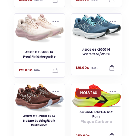
160.00
€
ASICS GT-2000 14
ASICS GT-2000 14
Winter Sea/White
Pearl Pink/Morganite
129.00
€
160.00
€
129.00
€
160.00
€
NOUVEAU
ASICS METASPEED SKY
ASICS GT-2000 TR 14
Paris
Nature Bathing/Dark
Plaque Carbone
Red Planet
250.00
€