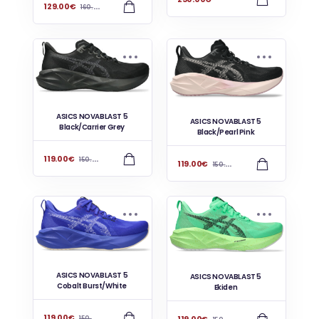
129.00
€
160.00
€
ASICS NOVABLAST 5
ASICS NOVABLAST 5
Black/Carrier Grey
Black/Pearl Pink
119.00
€
150.00
€
119.00
€
150.00
€
ASICS NOVABLAST 5
ASICS NOVABLAST 5
Cobalt Burst/White
Ekiden
119.00
€
119.00
€
150.00
€