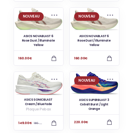
NOUVEAU
NOUVEAU
ASICS NOVABLAST 6
ASICS NOVABLAST 6
Rose Dust / Illuminate
Rose Dust / Illuminate
Yellow
Yellow
160.00
€
160.00
€
NOUVEAU
ASICS SONICBLAST
ASICS SUPERBLAST 3
Cream / Blue Fade
Cobalt Burst / Light
Plaque Pebax
Orange
220.00
€
149.00
€
190.00
€