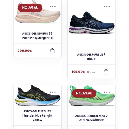
NOUVEAU
ASICS GEL NIMBUS 28
Pearl Pink/Morganite
200.00
€
ASICS GEL PURSUE 7
Bleue
109.00
€
140.00
€
NOUVEAU
ASICS GEL PURSUE 9
Thunder blue / Bright
ASICS GLIDERIDE MAX 2
Yellow
Vital Green/Black