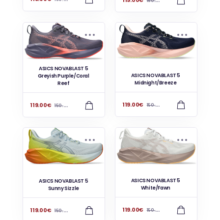
150.00
€
ASICS NOVABLAST 5
ASICS NOVABLAST 5
Greyish Purple/Coral
Midnight/Breeze
Reef
119.00
€
119.00
€
150.00
€
150.00
€
ASICS NOVABLAST 5
ASICS NOVABLAST 5
White/Fawn
Sunny Sizzle
119.00
€
119.00
€
150.00
€
150.00
€