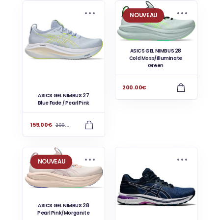
NOUVEAU
ASICS GEL NIMBUS 28
Cold Moss/Illuminate
Green
200.00
€
ASICS GEL NIMBUS 27
Blue Fade / Pearl Pink
159.00
€
200.00
€
NOUVEAU
ASICS GEL NIMBUS 28
Pearl Pink/Morganite