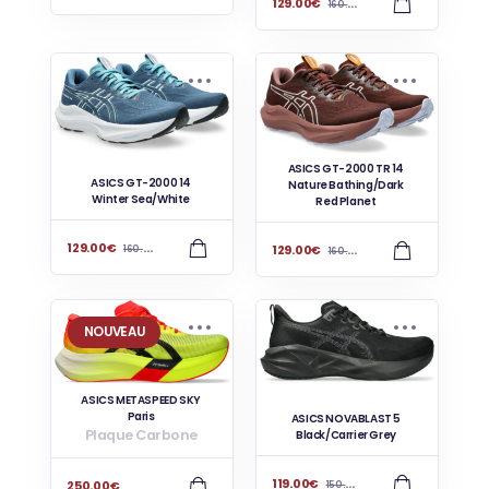
129.00
€
160.00
€
ASICS GT-2000 TR 14
ASICS GT-2000 14
Nature Bathing/Dark
Winter Sea/White
Red Planet
129.00
€
129.00
€
160.00
€
160.00
€
NOUVEAU
ASICS METASPEED SKY
Paris
ASICS NOVABLAST 5
Plaque Carbone
Black/Carrier Grey
119.00
€
250.00
€
150.00
€