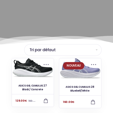
NOUVEAU
ASICS GEL CUMULUS 27
ASICS GEL CUMULUS 28
Black / Concrete
Bluebell/White
129.00
€
160.00
€
160.00
€