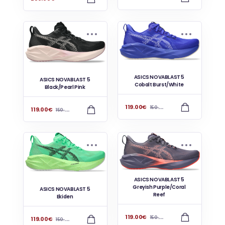
ASICS NOVABLAST 5
ASICS NOVABLAST 5
Cobalt Burst/White
Black/Pearl Pink
119.00
€
150.00
€
119.00
€
150.00
€
ASICS NOVABLAST 5
Greyish Purple/Coral
ASICS NOVABLAST 5
Reef
Ekiden
119.00
€
150.00
€
119.00
€
150.00
€