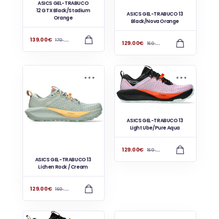
ASICS GEL-TRABUCO
12 GTX Black/Stadium
ASICS GEL-TRABUCO 13
Orange
Black/Nova Orange
139.00
€
170.00
€
129.00
€
160.00
€
ASICS GEL-TRABUCO 13
Light Ube/Pure Aqua
129.00
€
160.00
€
ASICS GEL-TRABUCO 13
Lichen Rock / Cream
129.00
€
160.00
€