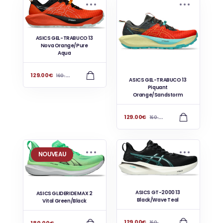
ASICS GEL-TRABUCO 13
Nova Orange/Pure
Aqua
129.00
€
160.00
€
ASICS GEL-TRABUCO 13
Piquant
Orange/Sandstorm
129.00
€
160.00
€
NOUVEAU
ASICS GT-2000 13
ASICS GLIDERIDE MAX 2
Black/Wave Teal
Vital Green/Black
129.00
€
160.00
€