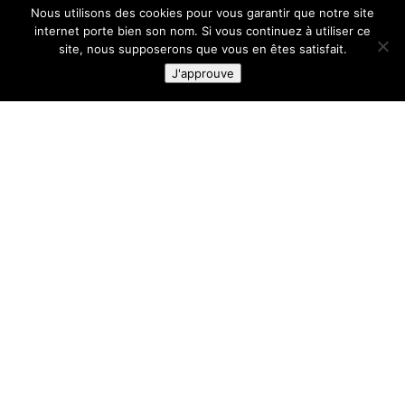
Nous utilisons des cookies pour vous garantir que notre site
NOUVEAU
NOUVEAU
internet porte bien son nom. Si vous continuez à utiliser ce
site, nous supposerons que vous en êtes satisfait.
J'approuve
ASICS TRABUCO 14
ASICS TRABUCO 14
Cobalt
Amethyst/Cobalt
Burst/Sandstorm
Burst
160.00
€
160.00
€
NOUVEAU
NOUVEAU
ASICS TRABUCO 14
Illuminate
ASICS TRABUCO 14
Yellow/Umeboshi
GTX Black/Morganite
160.00
€
170.00
€