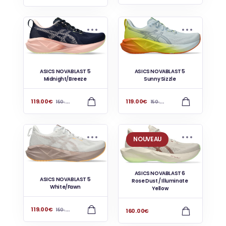
ASICS NOVABLAST 5
ASICS NOVABLAST 5
Midnight/Breeze
Sunny Sizzle
119.00
€
119.00
€
150.00
€
150.00
€
NOUVEAU
ASICS NOVABLAST 6
ASICS NOVABLAST 5
Rose Dust / Illuminate
White/Fawn
Yellow
119.00
€
160.00
€
150.00
€