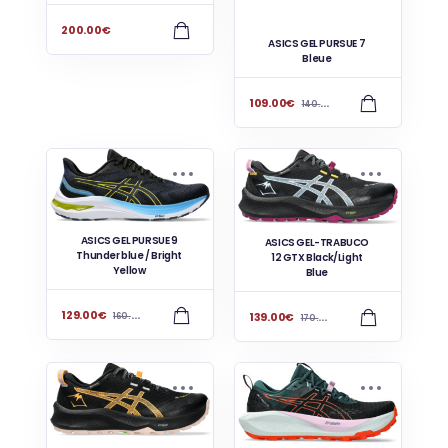
200.00
€
ASICS GEL PURSUE 7
Bleue
109.00
€
140.00
€
ASICS GEL PURSUE 9
ASICS GEL-TRABUCO
Thunder blue / Bright
12 GTX Black/Light
Yellow
Blue
129.00
€
139.00
€
160.00
€
170.00
€