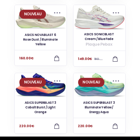
NOUVEAU
ASICS SONICBLAST
ASICS NOVABLAST 6
Cream / Blue Fade
Rose Dust / Illuminate
Plaque Pebax
Yellow
160.00
€
149.00
€
190.00
€
NOUVEAU
NOUVEAU
ASICS SUPERBLAST 3
ASICS SUPERBLAST 3
Cobalt Burst / Light
Illuminate Yellow /
Orange
Energy Aqua
220.00
€
220.00
€