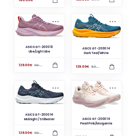
180.00
€
ASICS GT-2000 13
ASICS GT-2000 14
Ube/Light Ube
Dark Teal/White
129.00
€
160.00
€
129.00
€
160.00
€
ASICS GT-2000 14
ASICS GT-2000 14
Midnight / Stillwater
Pearl Pink/Morganite
129.00
€
160.00
€