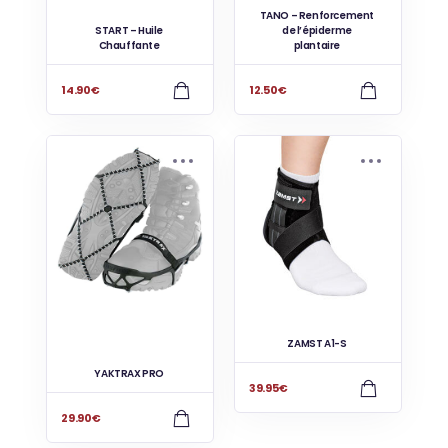
TANO – Renforcement
START – Huile
de l’épiderme
Chauffante
plantaire
14.90
€
12.50
€
ZAMST A1-S
YAKTRAX PRO
39.95
€
29.90
€