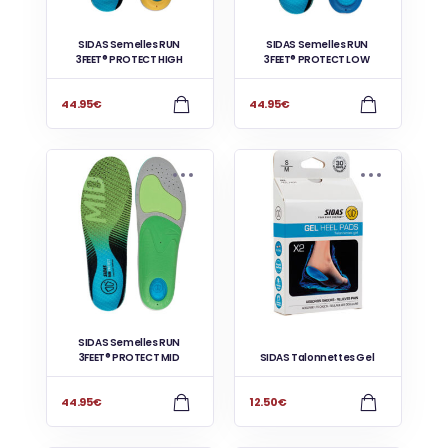
SIDAS Semelles RUN
SIDAS Semelles RUN
3FEET® PROTECT HIGH
3FEET® PROTECT LOW
44.95
€
44.95
€
SIDAS Semelles RUN
3FEET® PROTECT MID
SIDAS Talonnettes Gel
44.95
€
12.50
€