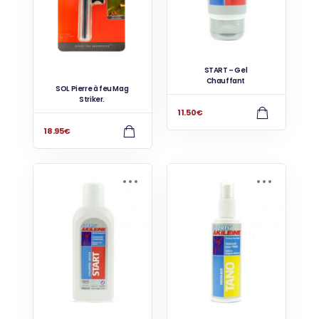
START – Gel
Chauffant
SOL Pierre à feu Mag
Striker.
11.50
€
18.95
€