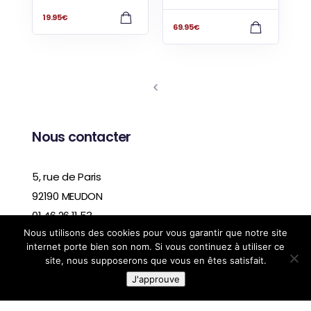
19.95
€
69.95
€
Nous contacter
5, rue de Paris
92190 MEUDON
01.46.26.11.53
Nous utilisons des cookies pour vous garantir que notre site
contact@meudonrunning.com
internet porte bien son nom. Si vous continuez à utiliser ce
Heures d’ouverture
site, nous supposerons que vous en êtes satisfait.
Du mardi au samedi : 10h00–19h00
J'approuve