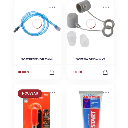
SOFT RESERVOIR Tube
SOFT VALVE Cover x2
18.00
€
13.00
€
NOUVEAU