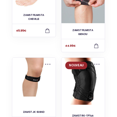
ZAMST FILMISTA
CHEVILLE
ZAMST FILMISTA
45.95
€
GENOU
44.95
€
NOUVEAU
ZAMST JK-BAND
ZAMST RK-1 Plus