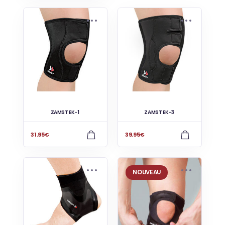
ZAMST EK-1
ZAMST EK-3
31.95
€
39.95
€
NOUVEAU