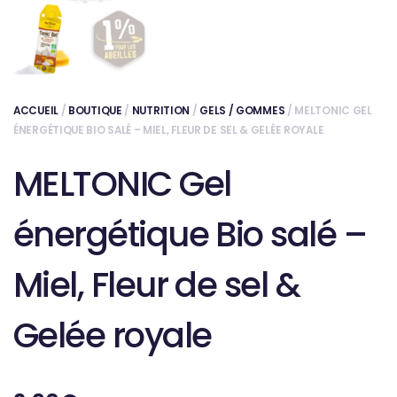
ACCUEIL
/
BOUTIQUE
/
NUTRITION
/
GELS / GOMMES
/ MELTONIC GEL
ÉNERGÉTIQUE BIO SALÉ – MIEL, FLEUR DE SEL & GELÉE ROYALE
MELTONIC Gel
énergétique Bio salé –
Miel, Fleur de sel &
Gelée royale