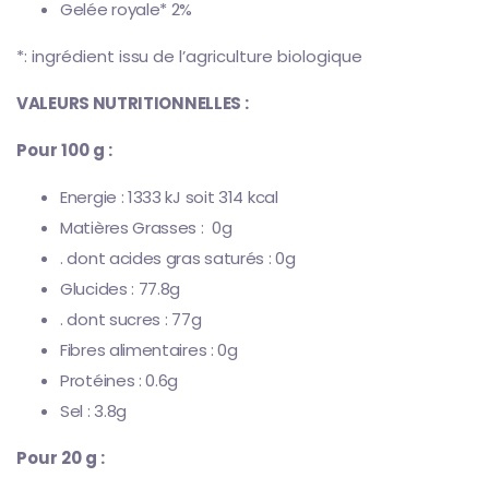
Gelée royale* 2%
*: ingrédient issu de l’agriculture biologique
VALEURS NUTRITIONNELLES :
Pour 100 g :
Energie : 1333 kJ soit 314 kcal
Matières Grasses : 0g
. dont acides gras saturés : 0g
Glucides : 77.8g
. dont sucres : 77g
Fibres alimentaires : 0g
Protéines : 0.6g
Sel : 3.8g
Pour 20 g :